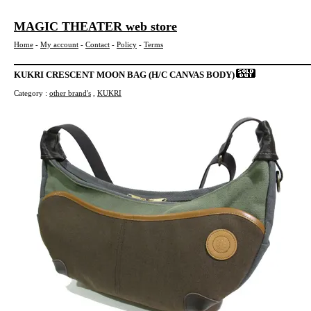
MAGIC THEATER web store
Home
-
My account
-
Contact
-
Policy
-
Terms
KUKRI CRESCENT MOON BAG (H/C CANVAS BODY)
Category :
other brand's
,
KUKRI