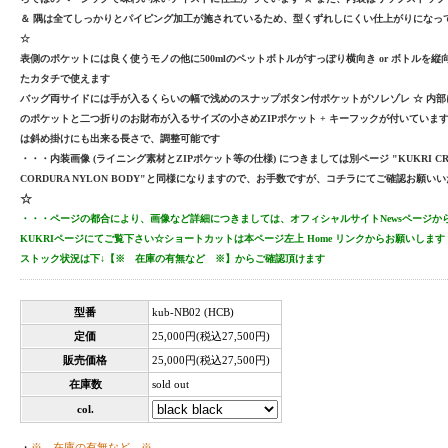
＆ 隅は全てしっかりとパイピング加工が施されているため、型くずれしにくい仕上がりになっ
☆
表側のポケットには良く使うモノの他に500mlのペットボトルがすっぽり横向き or ボトルを
たカタチで使えます
バッグ両サイドには手が入るくらいの幅で浅めのスナップボタン付ポケットがソレゾレ ☆ 内部
のポケットと二つ折りのお財布が入るサイズの小さめZIPポケット + キーフックが付いています
は斜め掛けにも出来る長さで、調整可能です
・・・内装画像 (ライニング素材とZIPポケット等の仕様) につきましては別ページ "KUKRI CRES
CORDURA NYLON BODY"と同様になりますので、お手数ですが、コチラにてご確認お願い
☆
・・・ページの都合により、画像など詳細につきましては、オフィシャルサイトNewsページから、または
KUKRIページにてご覧下さい☆ショートカットは本ページ左上 Home リンクからお願いします
ストック状況は下↓【※ 在庫の有無など ※】からご確認頂けます
型番
kub-NB02 (HCB)
定価
25,000円(税込27,500円)
販売価格
25,000円(税込27,500円)
在庫数
sold out
col.
・
※ 在庫の有無など ※