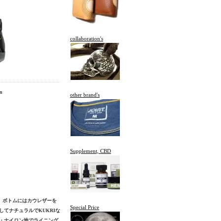
collaboration's
n
other brand's
Supplement, CBD
、ボトムにはカウレザーを
Special Price
てナチュラルでKUKRIな
プ・ナイロン地でライニング