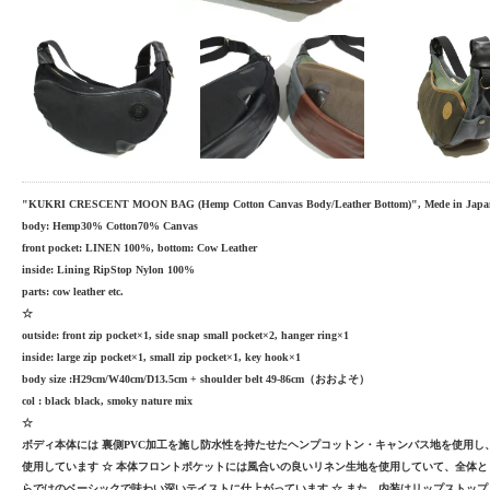
"KUKRI CRESCENT MOON BAG (Hemp Cotton Canvas Body/Leather Bottom)", Mede in Japa
body: Hemp30% Cotton70% Canvas
front pocket: LINEN 100%, bottom: Cow Leather
inside: Lining RipStop Nylon 100%
parts: cow leather etc.
☆
outside: front zip pocket×1, side snap small pocket×2, hanger ring×1
inside: large zip pocket×1, small zip pocket×1, key hook×1
body size :H29cm/W40cm/D13.5cm + shoulder belt 49-86cm（おおよそ）
col : black black, smoky nature mix
☆
ボディ本体には 裏側PVC加工を施し防水性を持たせたヘンプコットン・キャンバス地を使用し
使用しています ☆ 本体フロントポケットには風合いの良いリネン生地を使用していて、全体とし
らではのベーシックで味わい深いテイストに仕上がっています ☆ また、内装はリップストッ