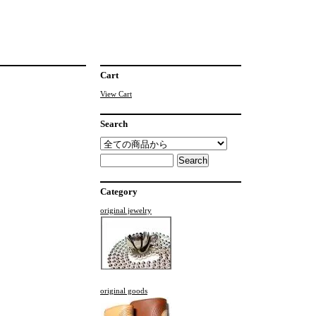
Cart
View Cart
Search
Category
original jewelry
original goods