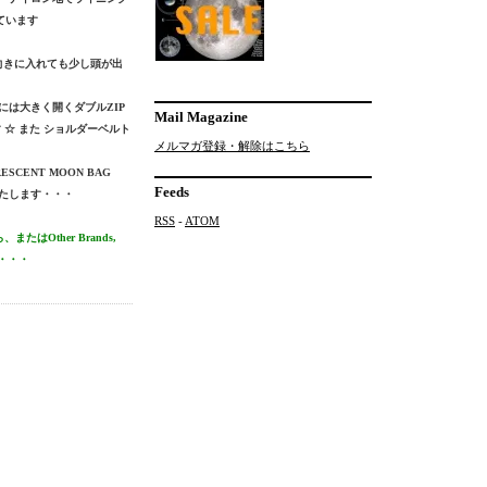
ています
縦向きに入れても少し頭が出
には大きく開くダブルZIP
Mail Magazine
 ☆ また ショルダーベルト
メルマガ登録・解除はこちら
CENT MOON BAG
Feeds
いたします・・・
RSS
-
ATOM
Other Brands,
・・・