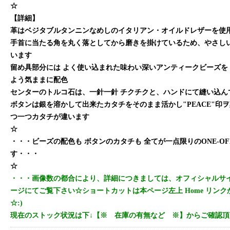
☆
【詳細】
革はベジタブルタンニンなめしのイタリアン・オイルドレザーを使
手首に当たる角を丸く落としてから磨きを掛けているため、やさし
います
留め具部分には よく使い込まれた味わい深いアンティークビーズを
よう気ままに配色
センターのトルコ石は、一針一針 チクチクと、ハンドにて縫い込ん
ボタンは銀を溶かして出来たカタチをそのまま活かし"PEACE"印
つ一つカタチが違います
☆
・・・ビーズの配色も ボタンのカタチも 全てが一点限りのONE-O
す・・・
☆
・・・画像数の都合により、詳細につきましては、オフィシャルサイトOrig
ージにてご覧下さい☆ショートカットは本ページ左上 Home リン
☆:)
現在のストック状況は下↓【※ 在庫の有無など ※】からご確認頂