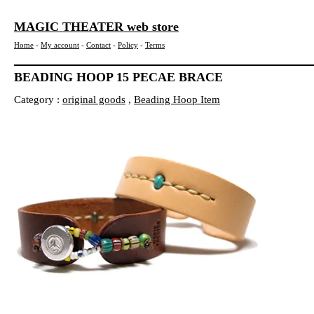
MAGIC THEATER web store
Home
-
My account
-
Contact
-
Policy
-
Terms
BEADING HOOP 15 PECAE BRACE
Category :
original goods
,
Beading Hoop Item