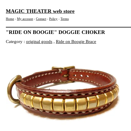
MAGIC THEATER web store
Home
-
My account
-
Contact
-
Policy
-
Terms
"RIDE ON BOOGIE" DOGGIE CHOKER
Category :
original goods
,
Ride on Boogie Brace