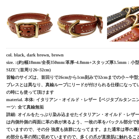
col. black, dark brown, brown
size. :(約)幅18mm/全長350mm/革厚~4.8mm+スタッズ厚3.5mm :
SIZE"(首周り26~32cm)
首輪のサイズは、首回りで26cmから1cm刻みで32cmまでの小～中
ブレスとは異なり、真鍮ループにリードが付けられる仕様になって
の時にも使って頂けます
material. 本体: イタリアン・オイルド・レザー【ベジタブルタンニ
ーツ: 全て真鍮無垢
詳細: オイルをたっぷり染み込ませたイタリアン・オイルド・レザ
は内側外側の両面に革の表が来るよう、一枚の革をバックル部分で
ていますので、その分 強度も抜群になってます。また通常は帯の裏
め部分も革の間に収めていますので、多くの爪が直接肌に触れるこ