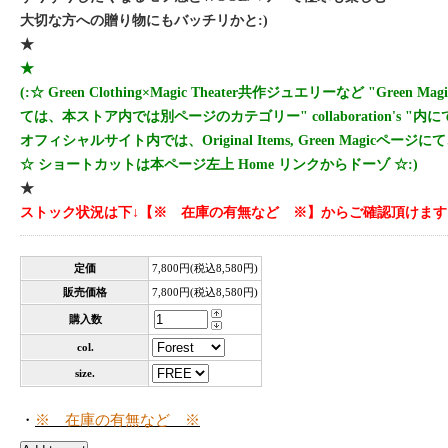
大切な方への贈り物にもバッチリかと:)
★
★
(:☆ Green Clothing×Magic Theater共作ジュエリーなど "Green Ma
ては、本ストア内では別ページのカテゴリー" collaboration's "内にて、M
オフィシャルサイト内では、Original Items, Green Magicペー
☆ ショートカットは本ページ左上 Home リンクからドーゾ ☆:)
★
ストック状況は下↓【※ 在庫の有無など ※】からご確認頂けます
定価
7,800円(税込8,580円)
販売価格
7,800円(税込8,580円)
購入数
col.
size.
・
※ 在庫の有無など ※