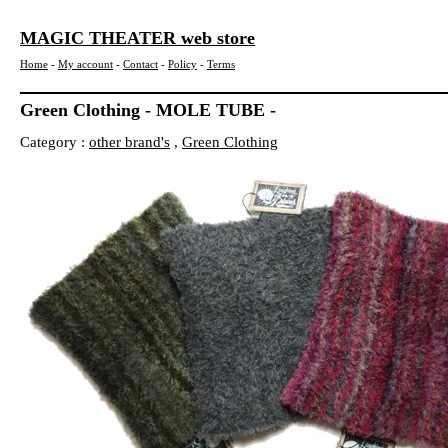
MAGIC THEATER web store
Home
-
My account
-
Contact
-
Policy
-
Terms
Green Clothing - MOLE TUBE -
Category :
other brand's
,
Green Clothing