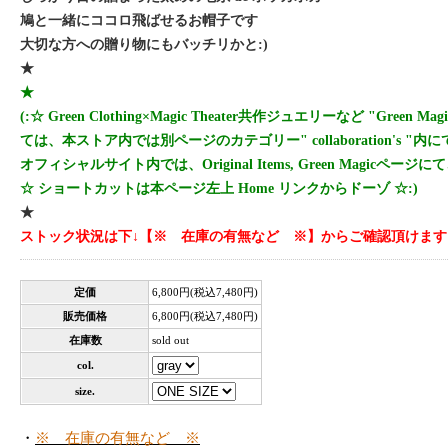
鳩と一緒にココロ飛ばせるお帽子です
大切な方への贈り物にもバッチリかと:)
★
★
(:☆ Green Clothing×Magic Theater共作ジュエリーなど "Green Ma
ては、本ストア内では別ページのカテゴリー" collaboration's "内にて、M
オフィシャルサイト内では、Original Items, Green Magicペー
☆ ショートカットは本ページ左上 Home リンクからドーゾ ☆:)
★
ストック状況は下↓【※ 在庫の有無など ※】からご確認頂けます
定価
6,800円(税込7,480円)
販売価格
6,800円(税込7,480円)
在庫数
sold out
col.
size.
・
※ 在庫の有無など ※