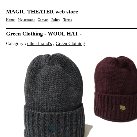
MAGIC THEATER web store
Home
-
My account
-
Contact
-
Policy
-
Terms
Green Clothing - WOOL HAT -
Category :
other brand's
,
Green Clothing