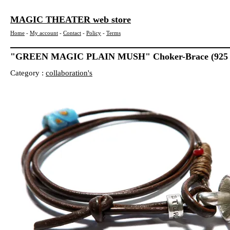
MAGIC THEATER web store
Home
-
My account
-
Contact
-
Policy
-
Terms
"GREEN MAGIC PLAIN MUSH" Choker-Brace (925
Category :
collaboration's