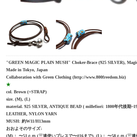
"GREEN MAGIC PLAIN MUSH" Choker-Brace (925 SILVER), Magic
Made in Tokyo, Japan
Collaboration with Green Clothing (http://www.800freedom.biz)
★
col. Brown (=STRAP)
size. (M), (L)
material. 925 SILVER, ANTIQUE BEAD ( millefiori: 1800年代後
LEATHER, NYLON YARN
MUSH: 約W11/H13mm
おおよそのサイズ↓
(M)： 〜51ｃｍ (三連使いブレスで〜#16まで), (L)： 〜58ｃｍ (