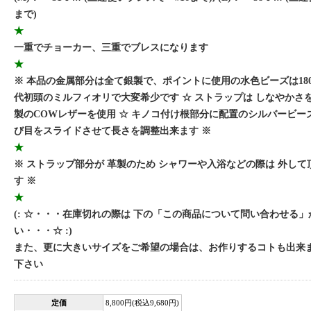
まで)
★
一重でチョーカー、三重でブレスになります
★
※ 本品の金属部分は全て銀製で、ポイントに使用の水色ビーズは1800
代初頭のミルフィオリで大変希少です ☆ ストラップは しなやかさ
製のCOWレザーを使用 ☆ キノコ付け根部分に配置のシルバービー
び目をスライドさせて長さを調整出来ます ※
★
※ ストラップ部分が 革製のため シャワーや入浴などの際は 外し
す ※
★
(: ☆・・・在庫切れの際は 下の「この商品について問い合わせる
い・・・☆ :)
また、更に大きいサイズをご希望の場合は、お作りするコトも出来
下さい
定価
8,800円(税込9,680円)