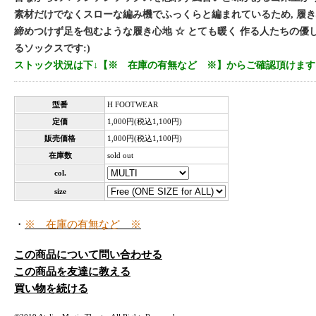
素材だけでなくスローな編み機でふっくらと編まれているため, 履
締めつけず足を包むような履き心地 ☆ とても暖く 作る人たちの優
るソックスです:)
ストック状況は下↓【※ 在庫の有無など ※】からご確認頂けます
型番
H FOOTWEAR
定価
1,000円(税込1,100円)
販売価格
1,000円(税込1,100円)
在庫数
sold out
col.
size
・
※ 在庫の有無など ※
この商品について問い合わせる
この商品を友達に教える
買い物を続ける