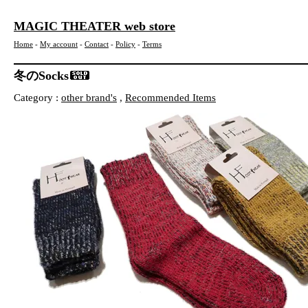
MAGIC THEATER web store
Home
-
My account
-
Contact
-
Policy
-
Terms
冬のSocks
Category :
other brand's
,
Recommended Items