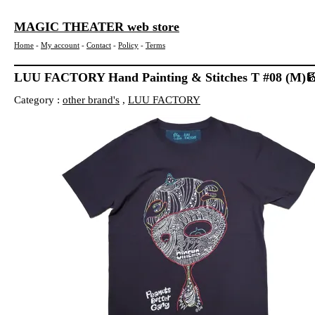
MAGIC THEATER web store
Home
-
My account
-
Contact
-
Policy
-
Terms
LUU FACTORY Hand Painting & Stitches T #08 (M)
Category :
other brand's
,
LUU FACTORY