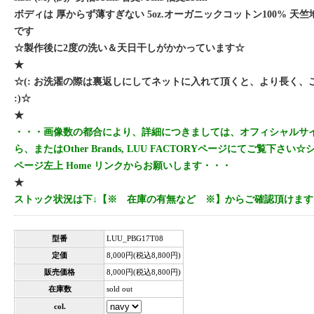
ボディは 厚からず薄すぎない 5oz.オーガニックコットン100% 天
です
☆製作後に2度の洗い＆天日干しがかかっています☆
★
☆(: お洗濯の際は裏返しにしてネットに入れて頂くと、より長く、
:)☆
★
・・・画像数の都合により、詳細につきましては、オフィシャルサイト
ら、またはOther Brands, LUU FACTORYページにてご覧下さ
ページ左上 Home リンクからお願いします・・・
★
ストック状況は下↓【※ 在庫の有無など ※】からご確認頂けます
型番
LUU_PBG17T08
定価
8,000円(税込8,800円)
販売価格
8,000円(税込8,800円)
在庫数
sold out
col.