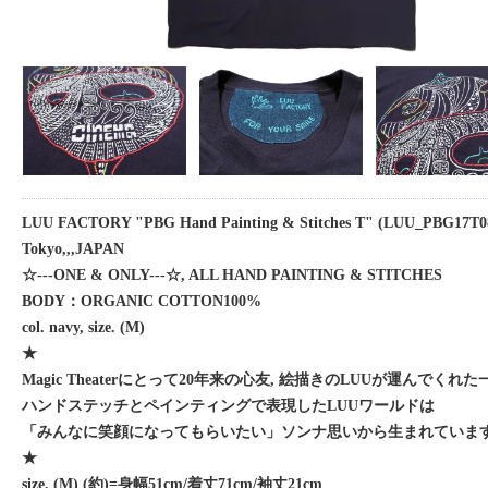
LUU FACTORY "PBG Hand Painting & Stitches T" (LUU_PBG17T08
Tokyo,,,JAPAN
☆---ONE & ONLY---☆, ALL HAND PAINTING & STITCHES
BODY：ORGANIC COTTON100%
col. navy, size. (M)
★
Magic Theaterにとって20年来の心友, 絵描きのLUUが運んでく
ハンドステッチとペインティングで表現したLUUワールドは
「みんなに笑顔になってもらいたい」ソンナ思いから生まれていま
★
size. (M) (約)=身幅51cm/着丈71cm/袖丈21cm